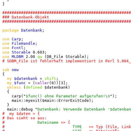
}

#######################################################
### Datenbank-Objekt

package
Datenbank
;

use
Carp
use
FileHandle
use
Fcntl
use
Storable
use
MLDBM
 2.00 
qw
sub
{

my
$datenbank
 = 
shift
;

my
$func
 = (
caller
(0))[3];

unless
 (
defined
 $datenbank)

  {

    carp("
$func() ohne Parameter aufgerufen!\n
");

    main::myexit($main::ErrorExitCode);

  }

  main::debug "
Datenbank: Verwende Datenbank '$datenban
#  my $daten = {

# Das sieht so aus:

#              
Dateiname
 => {

#                             
TYPE
   => Typ (File, Link