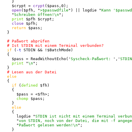
    }

    $crypt = 
crypt
($pass,0);

open
($pfh, "
>$passwdfile
") || logdie "
Kann '$passwd
    "
Schreiben öffnen!\n
";

print
 $pfh $crypt;

close
 $pfh;

return
 $pass;

  }

if
 (
-t
 STDIN && !$BatchMode)

  {

    $pass = ReadWithoutEcho('
Syscheck-Paßwort: 
','
STDIN
print
 "
\n
";

  }

else
  {

if
 (
defined
 $fh)

    {

      $pass = <$fh>;

chomp
 $pass;

    }

else
    {

      logdie "
STDIN ist nicht mit einem Terminal verbun
      "
von STDIN, noch von der Datei, die mit -f angege
      "
Paßwort gelesen werden!\n
";

    }
