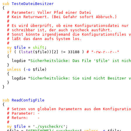
sub
{

my
$file
 = 
shift
;

if
 ( (
lstat
($file))[2] != 33188 ) 
  {

    logdie "
Sicherheitslücke: Das File '$file' ist nich
  }

unless
 (
-o
 $file)

  {

    logdie "
Sicherheitslücke: Sie sind nicht Besitzer v
  }

}

sub
{

my
$file
 = '
./syscheckrc
';

  $file = "
$ENV{
HOME
}/.syscheckrc
" 
unless
-r
 $file;
