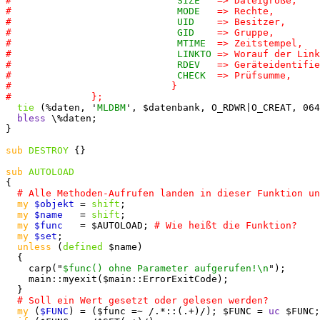
#                             
SIZE
   => Dateigröße,

#                             
MODE
   => Rechte,

#                             
UID
    => Besitzer,

#                             
GID
    => Gruppe,

#                             
MTIME
  => Zeitstempel,

#                             
LINKTO
 => Worauf der Link
#                             
RDEV
   => Geräteidentifie
#                             
CHECK
  => Prüfsumme,

#                            }

tie
 (%daten, '
MLDBM
', $datenbank, O_RDWR|O_CREAT, 064
bless
 \%daten;

}

sub
DESTROY
 {}

sub
AUTOLOAD
{

my
$objekt
 = 
shift
;

my
$name
   = 
shift
;

my
$func
   = $AUTOLOAD; 
my
$set
;

unless
 (
defined
 $name)

  {

    carp("
$func() ohne Parameter aufgerufen!\n
");

    main::myexit($main::ErrorExitCode);

  }

my
 (
$FUNC
) = ($func =~ /.*::(.+)/); $FUNC = 
uc
 $FUNC;
