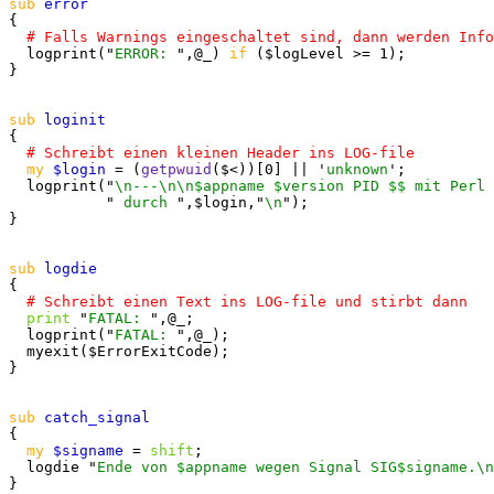
sub
{

  logprint("
ERROR: 
",@_) 
if
 ($logLevel >= 1);

}

sub
{

my
$login
 = (
getpwuid
($<))[0] || '
unknown
';

  logprint("
\n---\n\n$appname $version PID $$ mit Perl 
           "
 durch 
",$login,"
\n
");

}

sub
{

print
 "
FATAL: 
",@_;

  logprint("
FATAL: 
",@_);

  myexit($ErrorExitCode);

}

sub
catch_signal
{

my
$signame
 = 
shift
;

  logdie "
Ende von $appname wegen Signal SIG$signame.\n
}
