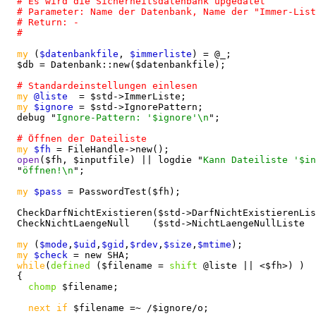
my
 (
$datenbankfile
, 
$immerliste
) = @_;

  $db = Datenbank::new($datenbankfile);

my
@liste
  = $std->ImmerListe;

my
$ignore
 = $std->IgnorePattern;

  debug "
Ignore-Pattern: '$ignore'\n
";

my
$fh
 = FileHandle->new();

open
($fh, $inputfile) || logdie "
Kann Dateiliste '$in
  "
öffnen!\n
";

my
$pass
 = PasswordTest($fh);

  CheckDarfNichtExistieren($std->DarfNichtExistierenLis
  CheckNichtLaengeNull    ($std->NichtLaengeNullListe  
my
 (
$mode
,
$uid
,
$gid
,
$rdev
,
$size
,
$mtime
);

my
$check
 = new SHA;

while
(
defined
 ($filename = 
shift
 @liste || <$fh>) )

  {

chomp
 $filename;

next
if
 $filename =~ /$ignore/o;
