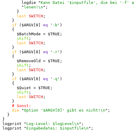
        logdie "
Kann Datei '$inputfile', die bei '-f' a
        "
lesen!\n
";

      }

last
SWITCH
;

    }

if
 ($ARGV[0] 
eq
 '
-b
')

    {

      $BatchMode = $TRUE;

shift
;

last
SWITCH
;

    }

if
 ($ARGV[0] 
eq
 '
-r
')

    {

      $RemoveOld = $TRUE;

shift
;

last
SWITCH
;

    }

if
 ($ARGV[0] 
eq
 '
-q
')

    {

      $Quiet = $TRUE;

shift
;

last
SWITCH
;

    }

die
 "
Option '$ARGV[0]' gibt es nicht!\n
";

  }

}

logprint "
Log-Level: $logLevel\n
";

logprint "
Eingabedatei: $inputfile\n
";
