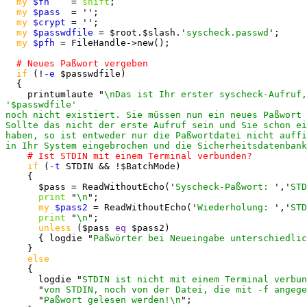
my
$fh
    = 
shift
;

my
$pass
  = '';

my
$crypt
 = '';

my
$passwdfile
 = $root.$slash.'
syscheck.passwd
';

my
$pfh
 = FileHandle->new();

if
 (!
-e
 $passwdfile)

  {

    printumlaute "
\nDas ist Ihr erster syscheck-Aufruf,
'$passwdfile'

noch nicht existiert. Sie müssen nun ein neues Paßwort 
Sollte das nicht der erste Aufruf sein und Sie schon ei
haben, so ist entweder nur die Paßwortdatei nicht auffi
in Ihr System eingebrochen und die Sicherheitsdatenbank
if
 (
-t
 STDIN && !$BatchMode)

    {

      $pass = ReadWithoutEcho('
Syscheck-Paßwort: 
','
STD
print
 "
\n
";

my
$pass2
 = ReadWithoutEcho('
Wiederholung: 
','
STD
print
 "
\n
";

unless
 ($pass 
eq
 $pass2)

      { logdie "
Paßwörter bei Neueingabe unterschiedlic
    }

else
    {

      logdie "
STDIN ist nicht mit einem Terminal verbun
      "
von STDIN, noch von der Datei, die mit -f angege
      "
Paßwort gelesen werden!\n
";
