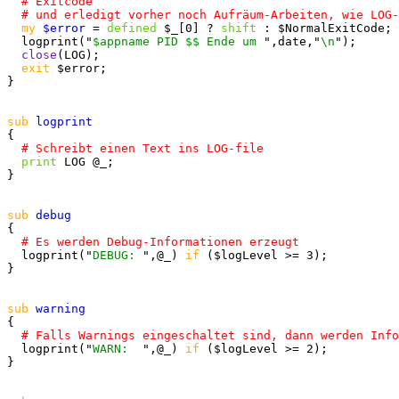
my
$error
 = 
defined
 $_[0] ? 
shift
 : $NormalExitCode;

  logprint("
$appname PID $$ Ende um 
",date,"
\n
");

close
(LOG);

exit
 $error;

}

sub
{

print
 LOG @_;

}

sub
{

  logprint("
DEBUG: 
",@_) 
if
 ($logLevel >= 3);

}

sub
{

  logprint("
WARN:  
",@_) 
if
 ($logLevel >= 2);

}
