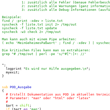
          1: zusätzlich alle Fehler (Genaue Fehlerbesch
          2: zusätzlich alle Warnungen (ganz informativ
          3: zusätzlich alle Debug-Informationen (ausfü
Beispiele:

find / -print -xdev > liste.txt

syscheck -f liste.txt init 2> /tmp/out

syscheck -f liste.txt update

syscheck -w3 check 2> /tmp/out

Man kann auch mit einem Pipe arbeiten:

( echo 'MeinGeheimesPaßwort' ; find / -xdev ) | syschec
Die kritischen Files kann man so extrahieren:

grep ^# /tmp/out | perl -pe 's/^#[^:]+: //'

";

  logprint "
Es wird nur Hilfe ausgegeben.\n
";

  myexit;

}

sub
{

  $art = 
shift
;

if
 ($art 
eq
 '
man
')
