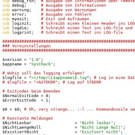
sub
 debug_rsh;  
sub
 debug;      
sub
 warning;    
sub
 error;      
sub
 myexit;     
sub
 loginit;    
sub
 logdie;     
sub
 logprint;   
#######################################################
### Voreinstellungen

$version = '
1.0
';

$appname = '
SysCheck
';

$logfile = "
>>/tmp/\L$appname\E.log
"; 
# Log in eine Dat
$NormalExitCode = 0;

$ErrorExitCode  = 1;

$0 = $0; 
$NichtLesbar                  = '
Nicht lesbar
';

$NichtLaengeNull              = '
Nicht Länge Null
';

$ExistiertNicht               = '
Existiert nicht
';
