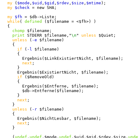
my
 (
$mode
,
$uid
,
$gid
,
$rdev
,
$size
,
$mtime
);

my
$check
 = new SHA;

my
$fh
 = $db->Liste;

while
( 
defined
 ($filename = <$fh>) )

  {

chomp
 $filename;

print
 STDERR $filename,"
\n
" 
unless
 $Quiet;

unless
 (
-e
 $filename)

    {

if
 (
-l
 $filename)

      {

        Ergebnis($LinkExistiertNicht, $filename);

next
;

      }

      Ergebnis($ExistiertNicht, $filename);

if
 ($RemoveOld)

      {

        Ergebnis($Entferne, $filename);

        $db->Entferne($filename);

      }

next
;

    }

unless
 (
-r
 $filename)

    {

      Ergebnis($NichtLesbar, $filename);

next
;

    }

    (
undef
,
undef
,$mode,
undef
,$uid,$gid,$rdev,$size,
unde