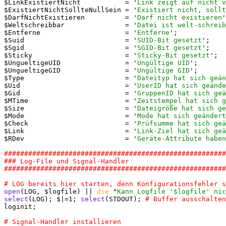
$LinkExistiertNicht           = '
Link zeigt auf nicht v
$ExistiertNichtSollteNullSein = '
Existiert nicht, sollt
$DarfNichtExistieren          = '
Darf nicht existieren
'
$Weltschreibbar               = '
Datei ist welt-schreib
$Entferne                     = '
Entferne
';

$Suid                         = '
SUID-Bit gesetzt
';

$Sgid                         = '
SGID-Bit gesetzt
';

$Sticky                       = '
Sticky-Bit gesetzt
';

$UngueltigeUID                = '
Ungültige UID
';

$UngueltigeGID                = '
Ungültige GID
';

$Type                         = '
Dateityp hat sich geän
$Uid                          = '
UserID hat sich geände
$Gid                          = '
GruppenID hat sich geä
$MTime                        = '
Zeitstempel hat sich g
$Size                         = '
Dateigröße hat sich ge
$Mode                         = '
Mode hat sich geändert
$Check                        = '
Prüfsumme hat sich geä
$Link                         = '
Link-Ziel hat sich geä
$RDev                         = '
Geräte-Attribute haben
#######################################################
### Log-File und Signal-Handler

open
(LOG, $logfile) || 
die
 "
Kann Logfile '$logfile' nic
select
(LOG); $|=1; 
select
(STDOUT); 
loginit;
