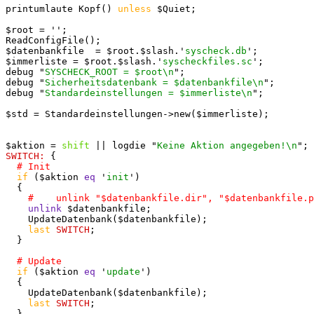
printumlaute Kopf() 
unless
 $Quiet;

$root = '';

ReadConfigFile();

$datenbankfile  = $root.$slash.'
syscheck.db
';

$immerliste = $root.$slash.'
syscheckfiles.sc
';

debug "
SYSCHECK_ROOT = $root\n
";

debug "
Sicherheitsdatenbank = $datenbankfile\n
";

debug "
Standardeinstellungen = $immerliste\n
";

$std = Standardeinstellungen->new($immerliste);

$aktion = 
shift
 || logdie "
Keine Aktion angegeben!\n
SWITCH:
 {

if
 ($aktion 
eq
 '
init
')  

  {

unlink
 $datenbankfile;

    UpdateDatenbank($datenbankfile);

last
SWITCH
;

  }

if
 ($aktion 
eq
 '
update
')

  {

    UpdateDatenbank($datenbankfile);

last
SWITCH
;

  }
