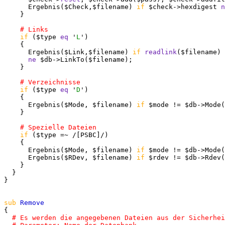
      Ergebnis($Check,$filename) 
if
 $check->hexdigest 
n
    }

if
 ($type 
eq
 '
L
')

    {

      Ergebnis($Link,$filename) 
if
readlink
($filename)

ne
 $db->LinkTo($filename);

    }

if
 ($type 
eq
 '
D
')

    {

      Ergebnis($Mode, $filename) 
if
 $mode != $db->Mode(
    }

if
 ($type =~ /[PSBC]/)

    {

      Ergebnis($Mode, $filename) 
if
 $mode != $db->Mode(
      Ergebnis($RDev, $filename) 
if
 $rdev != $db->Rdev(
    }

  }

}

sub
{
