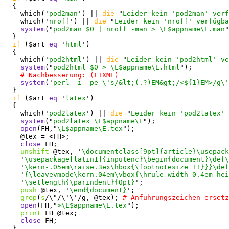
  {

    which('
pod2man
') || 
die
 "
Leider kein 'pod2man' verf
    which('
nroff
') || 
die
 "
Leider kein 'nroff' verfügba
system
("
pod2man $0 | nroff -man > \L$appname\E.man
"
  }

if
 ($art 
eq
 '
html
')

  {

    which('
pod2html
') || 
die
 "
Leider kein 'pod2html' ve
system
("
pod2html $0 > \L$appname\E.html
");

system
('
perl -i -pe \'s/&lt;(.?)EM&gt;/<${1}EM>/g\'
  }

if
 ($art 
eq
 '
latex
')

  {

    which('
pod2latex
') || 
die
 "
Leider kein 'pod2latex' 
system
("
pod2latex \L$appname\E
");

open
(FH,"
\L$appname\E.tex
");

    @tex = <FH>;

close
 FH;

unshift
 @tex, '
\documentclass[9pt]{article}\usepack
    '
\usepackage[latin1]{inputenc}\begin{document}\def\
    '
\kern-.05em\raise.3ex\hbox{\footnotesize ++}}}\def
    '
{\leavevmode\kern.04em\vbox{\hrule width 0.4em hei
    '
\setlength{\parindent}{0pt}
';

push
 @tex, '
\end{document}
';

grep
(
s
/\"/\'\'/g, @tex); 
open
(FH,"
>\L$appname\E.tex
");

print
 FH @tex;

close
 FH;

  }
