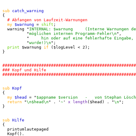
sub
{

my
$warnung
 = 
shift
;

  warning "
INTERNAL: $warnung     (Interne Warnungen de
          "
möglichen internen Programm-Fehler\n
",

          "
     hin oder auf eine fehlerhafte Eingabe, 
          "
wurde!)\n
";

print
 $warnung 
if
 ($logLevel < 2);

}

#######################################################
### Kopf und Hilfe

sub
{

my
$head
 = "
$appname $version   -   von Stephan Lösch
return
 "
\n$head\n
" . '
~
' 
x
length
($head) . "
\n
";

}

sub
{

  printumlautepaged

  Kopf().
