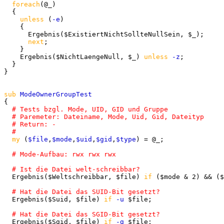
foreach
(@_)

  {

unless
 (
-e
)

    {

      Ergebnis($ExistiertNichtSollteNullSein, $_);

next
;

    }

    Ergebnis($NichtLaengeNull, $_) 
unless
-z
;

  }

}

sub
{

my
 (
$file
,
$mode
,
$uid
,
$gid
,
$type
) = @_;

  Ergebnis($Weltschreibbar, $file) 
if
 ($mode & 2) && ($
  Ergebnis($Suid, $file) 
if
-u
 $file;

  Ergebnis($Sgid, $file) 
if
-g
 $file;
