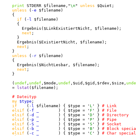
print
 STDERR $filename,"
\n
" 
unless
 $Quiet;

unless
 (
-e
 $filename)

    {

if
 (
-l
 $filename)

      {

        Ergebnis($LinkExistiertNicht, $filename);

next
;

      }

      Ergebnis($ExistiertNicht, $filename);

next
;

    }

unless
 (
-r
 $filename)

    {

      Ergebnis($NichtLesbar, $filename);

next
;

    }

    (
undef
,
undef
,$mode,
undef
,$uid,$gid,$rdev,$size,
unde
    = 
lstat
($filename);

my
$type
;

if
    (
-l
 $filename) { $type = '
L
' } 
elsif
 (
-f _
        ) { $type = '
F
' } 
elsif
 (
-d _
        ) { $type = '
D
' } 
elsif
 (
-p _
        ) { $type = '
P
' } 
elsif
 (
-S _
        ) { $type = '
S
' } 
elsif
 (
-b _
        ) { $type = '
B
' } 
elsif
 (
-c _
        ) { $type = '
C
' } 