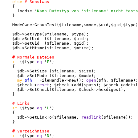
else
    {

      logdie "
Kann Dateityp von '$filename' nicht fests
    }

    ModeOwnerGroupTest($filename,$mode,$uid,$gid,$type)
    $db->SetType($filename, $type);

    $db->SetUid  ($filename, $uid);

    $db->SetGid  ($filename, $gid);

    $db->SetMtime($filename, $mtime);

if
 ($type 
eq
 '
F
')

    {

      $db->SetSize ($filename, $size);

      $db->SetMode ($filename, $mode);

my
$fh
 = FileHandle->new(); 
open
($fh, $filename);

      $check->
reset
; $check->add($pass); $check->addfil
      $db->SetCheck($filename, $check->hexdigest);

    }

if
 ($type 
eq
 '
L
')

    {

      $db->SetLinkTo($filename, 
readlink
($filename));

    }

if
 ($type 
eq
 '
D
')
