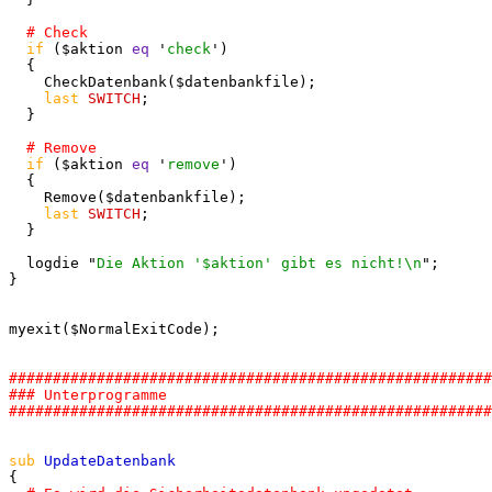
if
 ($aktion 
eq
 '
check
')

  {

    CheckDatenbank($datenbankfile);

last
SWITCH
;

  }

if
 ($aktion 
eq
 '
remove
')

  {

    Remove($datenbankfile);

last
SWITCH
;

  }

  logdie "
Die Aktion '$aktion' gibt es nicht!\n
";

}

myexit($NormalExitCode);

#######################################################
### Unterprogramme

sub
{
