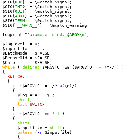
$SIG{
HUP
}  = \&catch_signal;

$SIG{
INT
}  = \&catch_signal;

$SIG{
QUIT
} = \&catch_signal;

$SIG{
ABRT
} = \&catch_signal;

$SIG{
TERM
} = \&catch_signal;

$SIG{'
__WARN__
'} = \&catch_warning;

logprint "
Parameter sind: @ARGV\n
";

$logLevel  = 0;

$inputfile = '
-
';

$BatchMode = $FALSE;

$RemoveOld = $FALSE;

while
 ( 
defined
 $ARGV[0] && ($ARGV[0] =~ /^-/ ) )

{

SWITCH:
  {

if
 ($ARGV[0] =~ /^
-w
(\d)/)

    {

      $logLevel = $1;

shift
;

last
SWITCH
;

    }

if
 ($ARGV[0] 
eq
 '
-f
')

    {

shift
;

      $inputfile = 
shift
;

unless
 (
-r
 $inputfile)

      {
