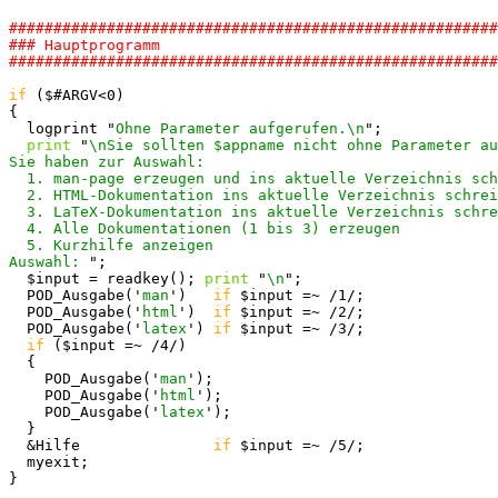
#######################################################
### Hauptprogramm

if
 ($#ARGV<0)

{

  logprint "
Ohne Parameter aufgerufen.\n
";

print
 "
\nSie sollten $appname nicht ohne Parameter au
Sie haben zur Auswahl:

  1. man-page erzeugen und ins aktuelle Verzeichnis sch
  2. HTML-Dokumentation ins aktuelle Verzeichnis schrei
  3. LaTeX-Dokumentation ins aktuelle Verzeichnis schre
  4. Alle Dokumentationen (1 bis 3) erzeugen

  5. Kurzhilfe anzeigen

Auswahl: 
";

  $input = readkey(); 
print
 "
\n
";

  POD_Ausgabe('
man
')   
if
 $input =~ /1/;

  POD_Ausgabe('
html
')  
if
 $input =~ /2/;

  POD_Ausgabe('
latex
') 
if
 $input =~ /3/;

if
 ($input =~ /4/)

  {

    POD_Ausgabe('
man
');

    POD_Ausgabe('
html
');

    POD_Ausgabe('
latex
');

  }

  &Hilfe               
if
 $input =~ /5/;

  myexit;

}
