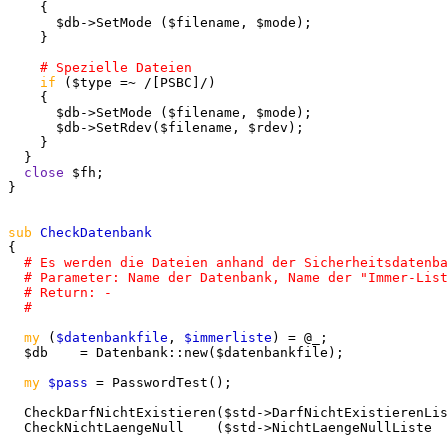
    {

      $db->SetMode ($filename, $mode);

    }

if
 ($type =~ /[PSBC]/)

    {

      $db->SetMode ($filename, $mode);

      $db->SetRdev($filename, $rdev);

    }

  }

close
 $fh;

}

sub
{

my
 (
$datenbankfile
, 
$immerliste
) = @_;

  $db    = Datenbank::new($datenbankfile);

my
$pass
 = PasswordTest();

  CheckDarfNichtExistieren($std->DarfNichtExistierenLis
  CheckNichtLaengeNull    ($std->NichtLaengeNullListe  