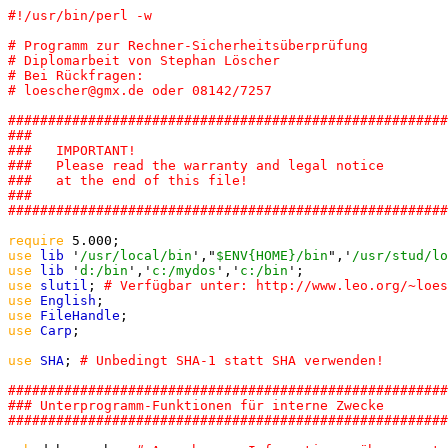
# Programm zur Rechner-Sicherheitsüberprüfung

# Diplomarbeit von Stephan Löscher

# Bei Rückfragen:

#######################################################
###

###   IMPORTANT!

###   Please read the warranty and legal notice 

###   at the end of this file!

###

require
use
lib
 '
/usr/local/bin
',"
$ENV{HOME}/bin
",'
/usr/stud/lo
use
lib
 '
d:/bin
','
c:/mydos
','
c:/bin
use
slutil
; 
use
English
use
FileHandle
use
Carp
;

use
SHA
; 
#######################################################
### Unterprogramm-Funktionen für interne Zwecke
