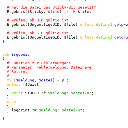
  Ergebnis($Sticky, $file) 
if
-k
 $file;

  Ergebnis($UngueltigeUID, $file) 
unless
defined
getpwu
  Ergebnis($UngueltigeGID, $file) 
unless
defined
getgrg
}

sub
{

my
 (
$meldung
, 
$datei
) = @_;

unless
 ($Quiet)

  {

print
 STDERR "
# $meldung: $datei\n
";

  }

else
  {

    logprint "
# $meldung: $datei\n
";

  }

}
