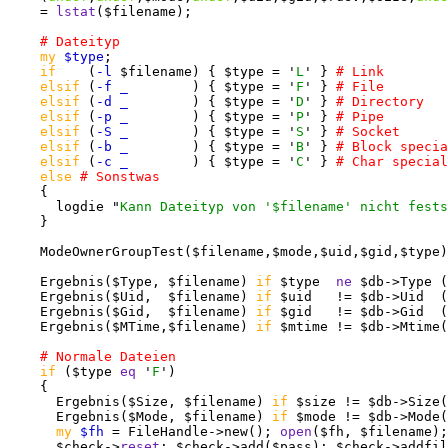
    = 
lstat
($filename);

my
$type
;

if
    (
-l
 $filename) { $type = '
L
' } 
elsif
 (
-f _
        ) { $type = '
F
' } 
elsif
 (
-d _
        ) { $type = '
D
' } 
elsif
 (
-p _
        ) { $type = '
P
' } 
elsif
 (
-S _
        ) { $type = '
S
' } 
elsif
 (
-b _
        ) { $type = '
B
' } 
elsif
 (
-c _
        ) { $type = '
C
' } 
else
    {

      logdie "
Kann Dateityp von '$filename' nicht fests
    }

    ModeOwnerGroupTest($filename,$mode,$uid,$gid,$type)
    Ergebnis($Type, $filename) 
if
 $type  
ne
 $db->Type (
    Ergebnis($Uid,  $filename) 
if
 $uid   != $db->Uid  (
    Ergebnis($Gid,  $filename) 
if
 $gid   != $db->Gid  (
    Ergebnis($MTime,$filename) 
if
 $mtime != $db->Mtime(
if
 ($type 
eq
 '
F
')

    {

      Ergebnis($Size, $filename) 
if
 $size != $db->Size(
      Ergebnis($Mode, $filename) 
if
 $mode != $db->Mode(
my
$fh
 = FileHandle->new(); 
open
($fh, $filename);

      $check->
reset
; $check->add($pass); $check->addfil