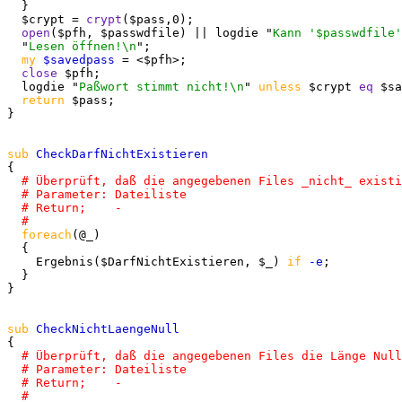
  }

  $crypt = 
crypt
($pass,0);

open
($pfh, $passwdfile) || logdie "
Kann '$passwdfile'
  "
Lesen öffnen!\n
";

my
$savedpass
 = <$pfh>;

close
 $pfh;

  logdie "
Paßwort stimmt nicht!\n
" 
unless
 $crypt 
eq
 $sa
return
 $pass;

}

sub
{

foreach
(@_)

  {

    Ergebnis($DarfNichtExistieren, $_) 
if
-e
;

  }

}

sub
{
