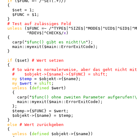
if
 ($FUNC =~ /^SET(.+)/)

  {

    $set = 1;

    $FUNC = $1;

  }

unless
 ($FUNC =~ /^TYPE$|^SIZE$|^MODE$|^UID$|^GID$|^M
          ^RDEV$|^CHECK$/
x
)

  {

    carp("
$func() gibt es nicht!\n
");

    main::myexit($main::ErrorExitCode);

  }

if
 ($set) 
  {

my
$temp
 = $objekt->{$name};

my
$wert
 = 
shift
;

unless
 (
defined
 $wert)

    {

      carp("
$func() ohne zweiten Parameter aufgerufen!\
      main::myexit($main::ErrorExitCode);

    };

    $temp->{$FUNC} = $wert;

    $objekt->{$name} = $temp;

  }

else
  {

unless
 (
defined
 $objekt->{$name})
