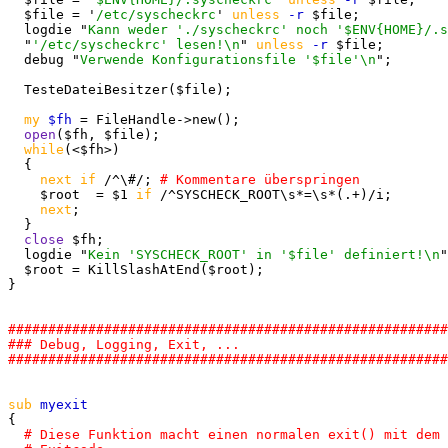
  $file = '
/etc/syscheckrc
' 
unless
-r
 $file;

  logdie "
Kann weder './syscheckrc' noch '$ENV{
HOME
}/.s
  "
'/etc/syscheckrc' lesen!\n
" 
unless
-r
 $file;

  debug "
Verwende Konfigurationsfile '$file'\n
";

  TesteDateiBesitzer($file);

my
$fh
 = FileHandle->new();

open
($fh, $file);

while
(<$fh>)

  {

next
if
 /^\#/; 
    $root  = $1 
if
 /^SYSCHECK_ROOT\s*=\s*(.+)/i;

next
;

  }

close
 $fh;

  logdie "
Kein 'SYSCHECK_ROOT' in '$file' definiert!\n
"
  $root = KillSlashAtEnd($root);

}

#######################################################
### Debug, Logging, Exit, ...

sub
{
