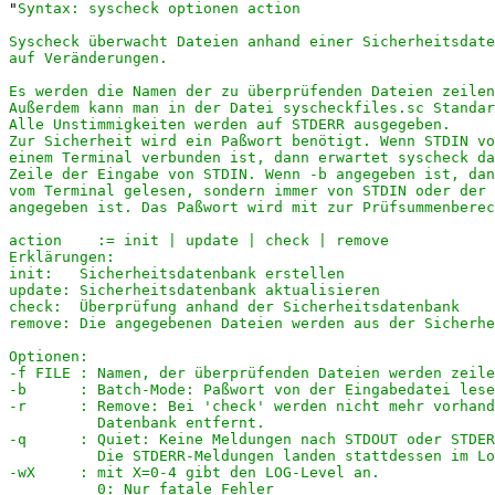
"
Syntax: syscheck optionen action

Syscheck überwacht Dateien anhand einer Sicherheitsdate
auf Veränderungen.

Es werden die Namen der zu überprüfenden Dateien zeilen
Außerdem kann man in der Datei syscheckfiles.sc Standar
Alle Unstimmigkeiten werden auf STDERR ausgegeben.

Zur Sicherheit wird ein Paßwort benötigt. Wenn STDIN vo
einem Terminal verbunden ist, dann erwartet syscheck da
Zeile der Eingabe von STDIN. Wenn -b angegeben ist, dan
vom Terminal gelesen, sondern immer von STDIN oder der 
angegeben ist. Das Paßwort wird mit zur Prüfsummenberec
action    := init | update | check | remove

Erklärungen:

init:   Sicherheitsdatenbank erstellen

update: Sicherheitsdatenbank aktualisieren

check:  Überprüfung anhand der Sicherheitsdatenbank

remove: Die angegebenen Dateien werden aus der Sicherhe
Optionen:

-f FILE : Namen, der überprüfenden Dateien werden zeile
-b      : Batch-Mode: Paßwort von der Eingabedatei lese
-r      : Remove: Bei 'check' werden nicht mehr vorhand
          Datenbank entfernt.

-q      : Quiet: Keine Meldungen nach STDOUT oder STDER
          Die STDERR-Meldungen landen stattdessen im Lo
-wX     : mit X=0-4 gibt den LOG-Level an.

          0: Nur fatale Fehler
