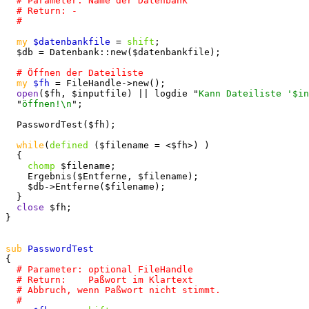
my
$datenbankfile
 = 
shift
;

  $db = Datenbank::new($datenbankfile);

my
$fh
 = FileHandle->new();

open
($fh, $inputfile) || logdie "
Kann Dateiliste '$in
  "
öffnen!\n
";

  PasswordTest($fh);

while
(
defined
 ($filename = <$fh>) )

  {

chomp
 $filename;

    Ergebnis($Entferne, $filename);

    $db->Entferne($filename);

  }

close
 $fh;

}

sub
{
