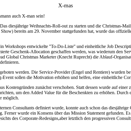
X-mas
tsmann auch X-man sein!
: Das diesjährige Weihnachts-Roll-out zu starten und die Christmas-Ma
 Show) bereits am 29. November stattgefunden hat, wurde das offiziel
 in Workshops entwickelte ''To-Do-Liste'' und einheitliche Job Descript
mierte Geschenk-Allocation geschaffen werden, was wiederum den Servi
ad Global Christmas Marketer (Knecht Ruprecht) die Ablauf-Organisat
definieren.
ngeboten werden. Die Service-Provider (Engel und Rentiere) wurden be
Event sollen die Motivation erhöhen und helfen, eine einheitliche Cor
 aus Kostengründen zunächst verschoben. Statt dessen wurde auf einer
nzurichten, um den Added Value für die Beschenkten zu erhöhen. Durch
er möglich.
nen Consultants definiert wurde, konnte auch schon das diesjährige Go
. Ferner wurde ein Konsens über das Mission Statement gefunden. Es lau
sichts des Corporate-Redesigns,aber letztlich den progressiven Consu