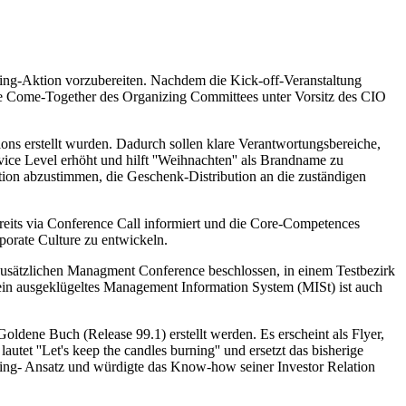
iling-Aktion vorzubereiten. Nachdem die Kick-off-Veranstaltung
le Come-Together des Organizing Committees unter Vorsitz des CIO
ions erstellt wurden. Dadurch sollen klare Verantwortungsbereiche,
ce Level erhöht und hilft ''Weihnachten'' als Brandname zu
ion abzustimmen, die Geschenk-Distribution an die zuständigen
reits via Conference Call informiert und die Core-Competences
porate Culture zu entwickeln.
 zusätzlichen Managment Conference beschlossen, in einem Testbezirk
 ein ausgeklügeltes Management Information System (MISt) ist auch
ldene Buch (Release 99.1) erstellt werden. Es erscheint als Flyer,
tet ''Let's keep the candles burning'' und ersetzt das bisherige
lting- Ansatz und würdigte das Know-how seiner Investor Relation