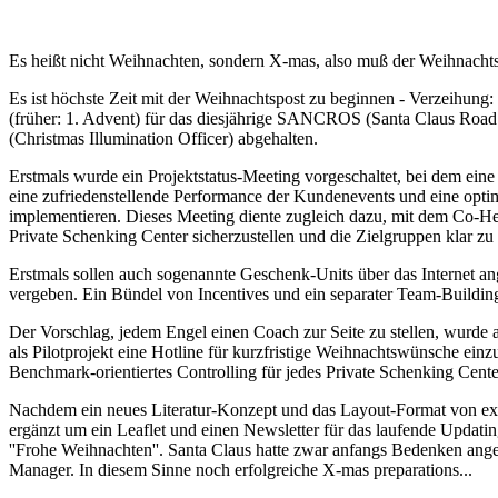
Es heißt nicht Weihnachten, sondern X-mas, also muß der Weihnach
Es ist höchste Zeit mit der Weihnachtspost zu beginnen - Verzeihung
(früher: 1. Advent) für das diesjährige SANCROS (Santa Claus Road
(Christmas Illumination Officer) abgehalten.
Erstmals wurde ein Projektstatus-Meeting vorgeschaltet, bei dem eine
eine zufriedenstellende Performance der Kundenevents und eine opti
implementieren. Dieses Meeting diente zugleich dazu, mit dem Co-He
Private Schenking Center sicherzustellen und die Zielgruppen klar zu 
Erstmals sollen auch sogenannte Geschenk-Units über das Internet a
vergeben. Ein Bündel von Incentives und ein separater Team-Building-
Der Vorschlag, jedem Engel einen Coach zur Seite zu stellen, wurde
als Pilotprojekt eine Hotline für kurzfristige Weihnachtswünsche ei
Benchmark-orientiertes Controlling für jedes Private Schenking Cent
Nachdem ein neues Literatur-Konzept und das Layout-Format von exter
ergänzt um ein Leaflet und einen Newsletter für das laufende Updating
''Frohe Weihnachten''. Santa Claus hatte zwar anfangs Bedenken ange
Manager. In diesem Sinne noch erfolgreiche X-mas preparations...