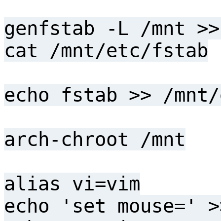
genfstab -L /mnt >>
cat /mnt/etc/fstab
echo fstab >> /mnt/
arch-chroot /mnt
alias vi=vim
echo 'set mouse=' >