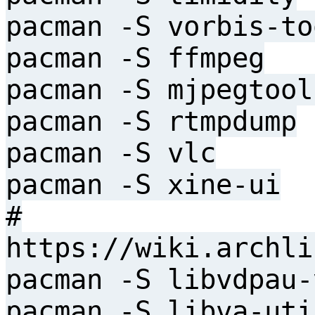
pacman -S vorbis-to
pacman -S ffmpeg
pacman -S mjpegtool
pacman -S rtmpdump
pacman -S vlc
pacman -S xine-ui
#
https://wiki.archli
pacman -S libvdpau-
pacman -S libva-uti