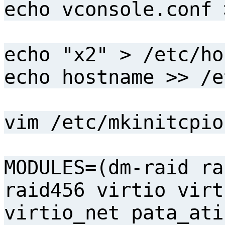
echo vconsole.conf 
echo "x2" > /etc/ho
echo hostname >> /e
vim /etc/mkinitcpio
MODULES=(dm-raid ra
raid456 virtio virt
virtio_net pata_ati