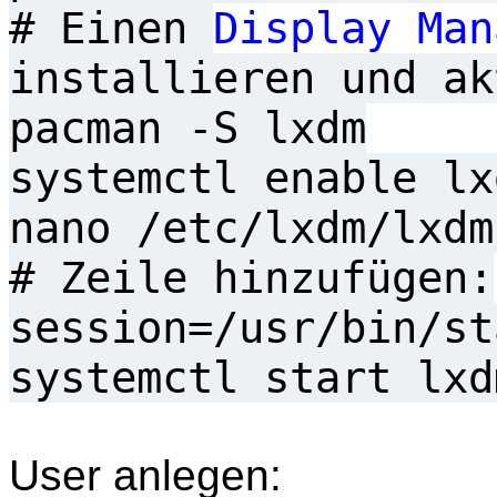
# Einen
Display Man
installieren und ak
pacman -S lxdm
systemctl enable lx
nano /etc/lxdm/lxdm
# Zeile hinzufügen:
session=/usr/bin/st
systemctl start lxd
User anlegen: