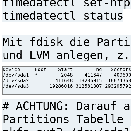
timedatectl set-ntp
timedatectl status
Mit fdisk die Parti
und LVM anlegen, z.
Device     Boot    Start       End   Sectors
/dev/sda1  *        2048    411647    409600
/dev/sda2         411648  19286015  18874368
/dev/sda3       19286016 312581807 293295792
# ACHTUNG: Darauf a
Partitions-Tabelle 