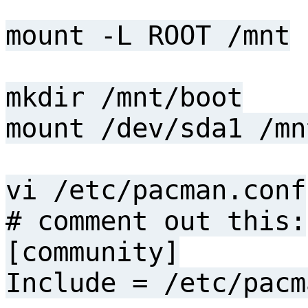
mount -L ROOT /mnt
mkdir /mnt/boot
mount /dev/sda1 /mn
vi /etc/pacman.conf
# comment out this:
[community]
Include = /etc/pacm