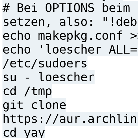
# Bei OPTIONS beim 
setzen, also: "!deb
echo makepkg.conf >
echo 'loescher ALL=
/etc/sudoers
su - loescher
cd /tmp
git clone
https://aur.archlin
cd yay