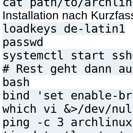
cat path/to/archlin
Installation nach Kurzfa
loadkeys de-latin1
passwd
systemctl start ssh
# Rest geht dann au
bash
bind 'set enable-br
which vi &>/dev/nul
ping -c 3 archlinux