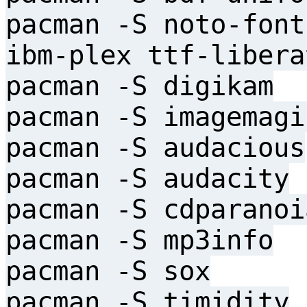
pacman -S noto-font
ibm-plex ttf-libera
pacman -S digikam
pacman -S imagemagi
pacman -S audacious
pacman -S audacity
pacman -S cdparanoi
pacman -S mp3info
pacman -S sox
pacman -S timidity