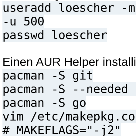
useradd loescher -m
-u 500
passwd loescher
Einen AUR Helper install
pacman -S git
pacman -S --needed 
pacman -S go
vim /etc/makepkg.co
# MAKEFLAGS="-j2"