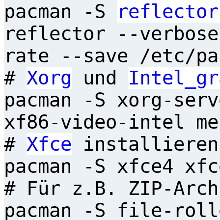
pacman -S
reflector
reflector --verbose
rate --save /etc/pa
#
Xorg
und
Intel_gr
pacman -S xorg-serv
xf86-video-intel me
#
Xfce
installieren
pacman -S xfce4 xfc
# Für z.B. ZIP-Arch
pacman -S file-roll