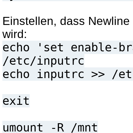
Einstellen, dass Newlin
wird:
echo 'set enable-br
/etc/inputrc
echo inputrc >> /et
exit
umount -R /mnt