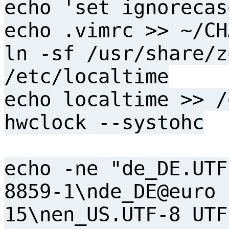
echo 'set ignorecas
echo .vimrc >> ~/CH
ln -sf /usr/share/z
/etc/localtime
echo localtime >> /
hwclock --systohc
echo -ne "de_DE.UTF
8859-1\nde_DE@euro 
15\nen_US.UTF-8 UTF