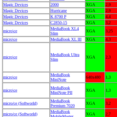
Magic Devices
2000
XGA
2,9
Magic Devices
Hurricane
XGA
2,9
Magic Devices
K 8700 P
XGA
4,4
Magic Devices
C2850-15
XGA
3,2
MediaBook XL4
micro\ce
XGA
3,25
Slim
micro\ce
MediaBook XL III
XGA
4,3
MediaBook Ultra
micro\ce
XGA
2,3
Slim
MediaBook
micro\ce
640x480
1,3
MiniNote
MediaBook
micro\ce
XGA
1,3
MiniNote PII
MediaBook
micro/ce (Softworld)
XGA
3,2
Premium 7020
MediaBook
micro/ce (Softworld)
XGA
2,7
MobileMaster