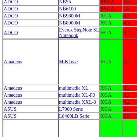
ADCO
NB55
SVGA
2,8
ADCO
NB6100
SVGA
2,8
ADCO
NB9800M
XGA
4,5
ADCO
NB8900M
XGA
4,5
Everex StepNote SL
ADCO
XGA
3,7
Notebook
Amadeus
M-Klasse
XGA
2,2
Amadeus
multimedia XL
XGA
3,2
Amadeus
multimedia XL-P3
XGA
3,2
Amadeus
multimedia XXL-3
XGA
4,2
ASUS
L7000 Serie
XGA
2,8
ASUS
L8400LB Serie
XGA
2,9