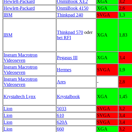
Hewlett-Packard
OnmiBook XE2
XGA
3,2
Hewlett-Packard
OnmiBook 4150
XGA
2,6
IBM
Thinkpad 240
SVGA
1,3
Thinkpad 570
oder
IBM
XGA
1,83
bei RFI
Ingram Macrotron
Pegasus III
XGA
3,4
Videoseven
Ingram Macrotron
Hermes
SVGA
1,9
Videoseven
Ingram Macrotron
Ares
-
2,8
Videoseven
Krystaltech Lynx
Krystalbook
XGA
1,45
Lion
5033
SVGA
3,2
Lion
610
SVGA
3,4
Lion
620A
SVGA
3,4
Lion
660
XGA
3,2