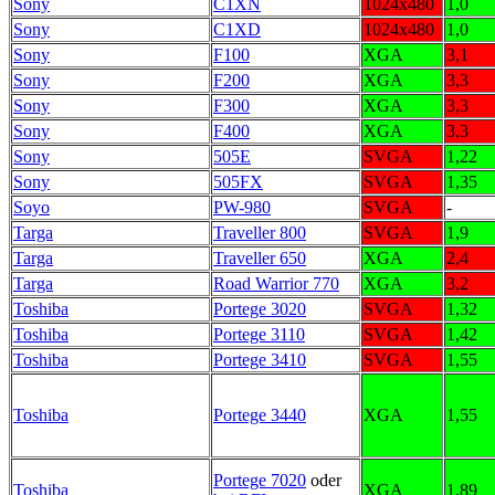
Sony
C1XN
1024x480
1,0
Sony
C1XD
1024x480
1,0
Sony
F100
XGA
3,1
Sony
F200
XGA
3,3
Sony
F300
XGA
3,3
Sony
F400
XGA
3,3
Sony
505E
SVGA
1,22
Sony
505FX
SVGA
1,35
Soyo
PW-980
SVGA
-
Targa
Traveller 800
SVGA
1,9
Targa
Traveller 650
XGA
2,4
Targa
Road Warrior 770
XGA
3,2
Toshiba
Portege 3020
SVGA
1,32
Toshiba
Portege 3110
SVGA
1,42
Toshiba
Portege 3410
SVGA
1,55
Toshiba
Portege 3440
XGA
1,55
Portege 7020
oder
Toshiba
XGA
1,89