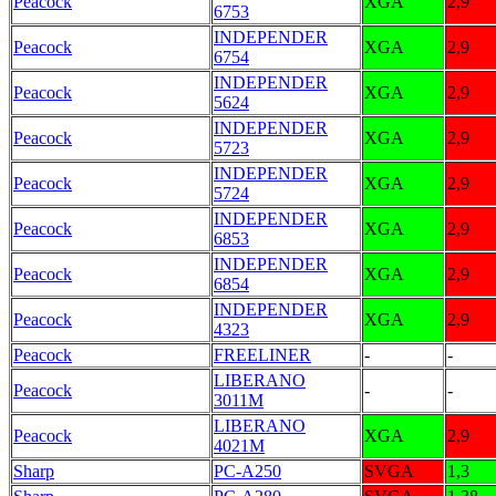
Peacock
XGA
2,9
6753
INDEPENDER
Peacock
XGA
2,9
6754
INDEPENDER
Peacock
XGA
2,9
5624
INDEPENDER
Peacock
XGA
2,9
5723
INDEPENDER
Peacock
XGA
2,9
5724
INDEPENDER
Peacock
XGA
2,9
6853
INDEPENDER
Peacock
XGA
2,9
6854
INDEPENDER
Peacock
XGA
2,9
4323
Peacock
FREELINER
-
-
LIBERANO
Peacock
-
-
3011M
LIBERANO
Peacock
XGA
2,9
4021M
Sharp
PC-A250
SVGA
1,3