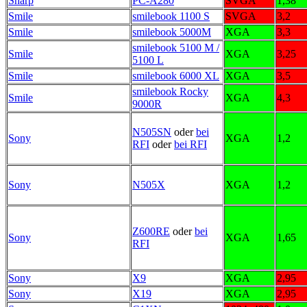
Sharp
PC-A280
SVGA
1,38
Smile
smilebook 1100 S
SVGA
3,2
Smile
smilebook 5000M
XGA
3,3
smilebook 5100 M /
Smile
XGA
3,25
5100 L
Smile
smilebook 6000 XL
XGA
3,5
smilebook Rocky
Smile
XGA
4,3
9000R
N505SN
oder
bei
Sony
XGA
1,2
RFI
oder
bei RFI
Sony
N505X
XGA
1,2
Z600RE
oder
bei
Sony
XGA
1,65
RFI
Sony
X9
XGA
2,95
Sony
X19
XGA
2,95