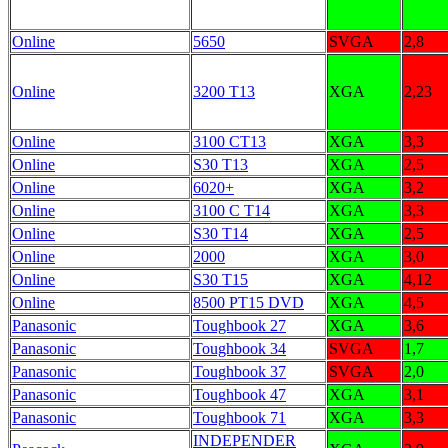
Online
5650
SVGA
2,8
Online
3200 T13
XGA
2,23
Online
3100 CT13
XGA
3,3
Online
S30 T13
XGA
2,5
Online
6020+
XGA
3,2
Online
3100 C T14
XGA
3,3
Online
S30 T14
XGA
2,5
Online
2000
XGA
3,0
Online
S30 T15
XGA
4,12
Online
8500 PT15 DVD
XGA
4,5
Panasonic
Toughbook 27
XGA
3,6
Panasonic
Toughbook 34
SVGA
1,7
Panasonic
Toughbook 37
SVGA
2,0
Panasonic
Toughbook 47
XGA
3,1
Panasonic
Toughbook 71
XGA
3,3
INDEPENDER