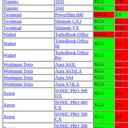
Transtec
1031
XGA
2,95
Transtec
1041
XGA
3,1
Twinhead
PowerSlim 600
SVGA
2,0
Twinhead
Slimnote GX3
XGA
3,2
Twinhead
Slimnote VX
XGA
2,65
Waibel
TurboBook Office
SVGA
2,5
TurboBook Office
Waibel
XGA
3,2
III
TurboBook Office
Waibel
XGA
3,2
Pro
Wortmann Terra
Aura A63L
XGA
2,8
Wortmann Terra
Aura A63SLA
XGA
2,5
Wortmann Terra
Aura A64
XGA
3,2
Wortmann Terra
Aura A74LA
XGA
2,9
SONIC PRO 300
Xeron
XGA
2,9
DX
SONIC PRO 400
Xeron
XGA
2,9
CX
SONIC PRO 500
Xeron
XGA
2,9
CX
SONIC PRO 500