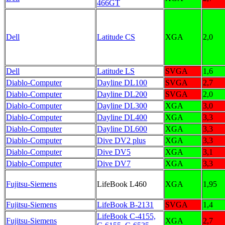
466GT
Dell
Latitude CS
XGA
2,0
Dell
Latitude LS
SVGA
1,6
Diablo-Computer
Dayline DL100
SVGA
2,7
Diablo-Computer
Dayline DL200
SVGA
2,0
Diablo-Computer
Dayline DL300
XGA
3,0
Diablo-Computer
Dayline DL400
XGA
3,3
Diablo-Computer
Dayline DL600
XGA
3,3
Diablo-Computer
Dive DV2 plus
XGA
3,3
Diablo-Computer
Dive DV5
XGA
3,1
Diablo-Computer
Dive DV7
XGA
3,3
Fujitsu-Siemens
LifeBook L460
XGA
1,95
Fujitsu-Siemens
LifeBook B-2131
SVGA
1,4
LifeBook C-4155,
Fujitsu-Siemens
XGA
2,7