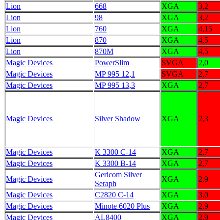
Lion
668
XGA
3,2
Lion
98
XGA
3,2
Lion
760
XGA
4,15
Lion
870
XGA
4,5
Lion
870M
XGA
4,5
Magic Devices
PowerSlim
SVGA
2,0
Magic Devices
MP 995 12,1
SVGA
2,7
Magic Devices
MP 995 13,3
XGA
2,7
Magic Devices
Silver Shadow
XGA
2,3
Magic Devices
K 3300 C-14
XGA
2,7
Magic Devices
K 3300 B-14
XGA
2,7
Gericom Silver
Magic Devices
XGA
2,9
Seraph
Magic Devices
C2820 C-14
XGA
3,0
Magic Devices
Minote 6020 Plus
XGA
2,9
Magic Devices
AL8400
XGA
2,9