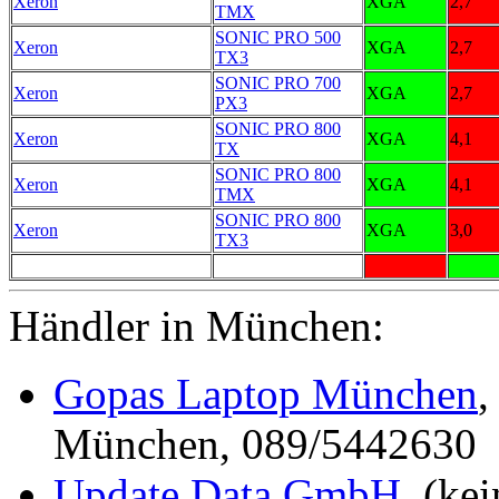
Xeron
XGA
2,7
TMX
SONIC PRO 500
Xeron
XGA
2,7
TX3
SONIC PRO 700
Xeron
XGA
2,7
PX3
SONIC PRO 800
Xeron
XGA
4,1
TX
SONIC PRO 800
Xeron
XGA
4,1
TMX
SONIC PRO 800
Xeron
XGA
3,0
TX3
Händler in München:
Gopas Laptop München
,
München, 089/5442630
Update Data GmbH
, (ke