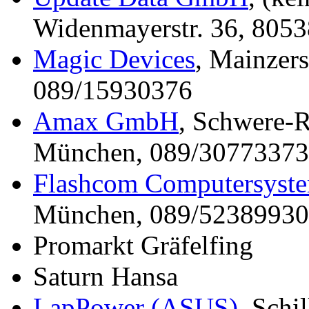
Widenmayerstr. 36, 805
Magic Devices
, Mainzer
089/15930376
Amax GmbH
, Schwere-R
München, 089/30773373
Flashcom Computersys
München, 089/52389930
Promarkt Gräfelfing
Saturn Hansa
LapPower (ASUS)
, Schi