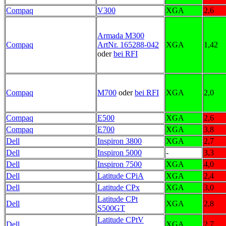
Compaq
V300
XGA
2,6
Armada M300
Compaq
ArtNr. 165288-042
XGA
1,42
oder
bei RFI
Compaq
M700
oder
bei RFI
XGA
2,0
Compaq
E500
XGA
2,6
Compaq
E700
XGA
3,8
Dell
Inspiron 3800
XGA
2,7
Dell
Inspiron 5000
-
3,3
Dell
Inspiron 7500
XGA
4,0
Dell
Latitude CPiA
XGA
2,4
Dell
Latitude CPx
XGA
3,0
Latitude CPt
Dell
XGA
2,8
S500GT
Latitude CPtV
Dell
XGA
2,7