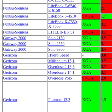
C-6155, C-6535
LifeBook E-6540,
Fujitsu-Siemens
XGA
2,7
E-6150
Fujitsu-Siemens
LifeBook S-4510
SVGA
1,7
LifeBook X-7550,
Fujitsu-Siemens
XGA
3,2
X-7560
Fujitsu-Siemens
LITELINE Plus
SVGA
3,3
Gateway 2000
Solo 2150
XGA
3,5
Gateway 2000
Solo 2550
XGA
3,1
Gateway 2000
Solo 9300
XGA
3,4
Gericom
Hydro Speed
-
3,0
Gericom
Millennium 15,1
XGA
3,5
Gericom
Overdose 2 13,3
XGA
3,3
Gericom
Overdose 2 14,1
XGA
3,3
Gericom
Overdose Polo
SVGA
2,8
Gericom
Phantom 13,3
XGA
1,5