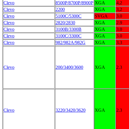
Clevo
8500P/8700P/8900P
XGA
4,2
Clevo
2200
XGA
3,2
Clevo
5100C/5300C
SVGA
3.0
Clevo
2820/2830
XGA
2.9
Clevo
3100B/3300B
XGA
3.0
Clevo
3100C/3300C
XGA
3.0
Clevo
982/982A/982G
XGA
3.3
Clevo
200/3400/3600
XGA
2.3
Clevo
3220/3420/3620
XGA
2.3