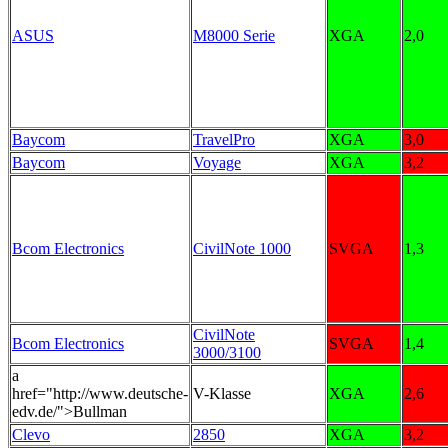
ASUS
M8000 Serie
XGA
2,0
Baycom
TravelPro
XGA
3,0
Baycom
Voyage
XGA
3,2
Bcom Electronics
CivilNote 1000
SVGA
1,3
CivilNote
Bcom Electronics
SVGA
1,4
3000/3100
a
href="http://www.deutsche-
V-Klasse
XGA
2,6
edv.de/">Bullman
Clevo
2850
XGA
3,2