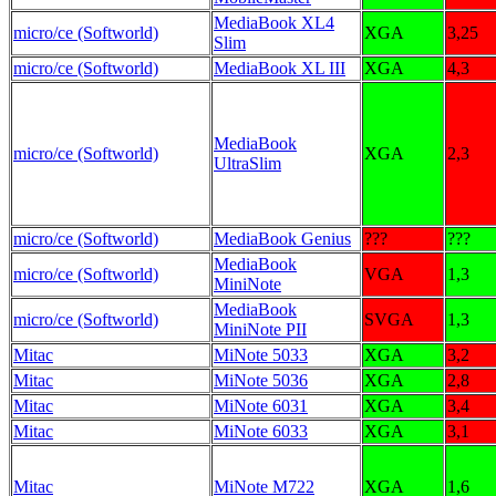
MediaBook XL4
micro/ce (Softworld)
XGA
3,25
Slim
micro/ce (Softworld)
MediaBook XL III
XGA
4,3
MediaBook
micro/ce (Softworld)
XGA
2,3
UltraSlim
micro/ce (Softworld)
MediaBook Genius
???
???
MediaBook
micro/ce (Softworld)
VGA
1,3
MiniNote
MediaBook
micro/ce (Softworld)
SVGA
1,3
MiniNote PII
Mitac
MiNote 5033
XGA
3,2
Mitac
MiNote 5036
XGA
2,8
Mitac
MiNote 6031
XGA
3,4
Mitac
MiNote 6033
XGA
3,1
Mitac
MiNote M722
XGA
1,6