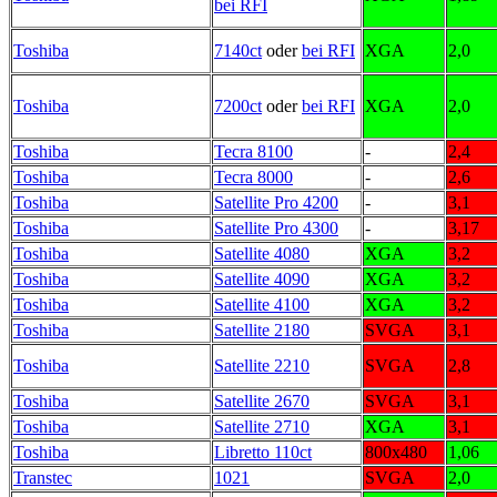
bei RFI
Toshiba
7140ct
oder
bei RFI
XGA
2,0
Toshiba
7200ct
oder
bei RFI
XGA
2,0
Toshiba
Tecra 8100
-
2,4
Toshiba
Tecra 8000
-
2,6
Toshiba
Satellite Pro 4200
-
3,1
Toshiba
Satellite Pro 4300
-
3,17
Toshiba
Satellite 4080
XGA
3,2
Toshiba
Satellite 4090
XGA
3,2
Toshiba
Satellite 4100
XGA
3,2
Toshiba
Satellite 2180
SVGA
3,1
Toshiba
Satellite 2210
SVGA
2,8
Toshiba
Satellite 2670
SVGA
3,1
Toshiba
Satellite 2710
XGA
3,1
Toshiba
Libretto 110ct
800x480
1,06
Transtec
1021
SVGA
2,0