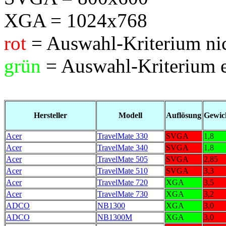
XGA = 1024x768
rot
= Auswahl-Kriterium nich
grün
= Auswahl-Kriterium e
Hersteller
Modell
Auflösung
Gewic
Acer
TravelMate 330
SVGA
1,8
Acer
TravelMate 340
SVGA
1,8
Acer
TravelMate 505
SVGA
2,85
Acer
TravelMate 510
SVGA
3,3
Acer
TravelMate 720
XGA
3,5
Acer
TravelMate 730
XGA
3,2
ADCO
NB1300
XGA
3,0
ADCO
NB1300M
XGA
3,0